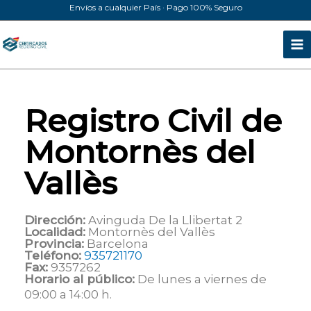
Ir
Envíos a cualquier País · Pago 100% Seguro
al
contenido
Registro Civil de
Montornès del
Vallès
Dirección:
Avinguda De la Llibertat 2
Localidad:
Montornès del Vallès
Provincia:
Barcelona
Teléfono:
935721170
Fax:
9357262
Horario al público:
De lunes a viernes de
09:00 a 14:00 h.