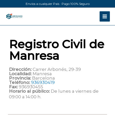
Ir
Envíos a cualquier País · Pago 100% Seguro
al
contenido
Registro Civil de
Manresa
Dirección:
Carrer Arbonés, 29-39
Localidad:
Manresa
Provincia:
Barcelona
Teléfono:
936930419
Fax:
936930455
Horario al público:
De lunes a viernes de
09:00 a 14:00 h.