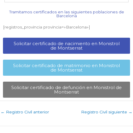
Tramitamos certificados en las siguientes poblaciones de
Barcelona​
[registros_provincia provincia=»Barcelona​»]
Solicitar certificado de nacimiento en Monistrol
de Montserrat​
Solicitar certificado de matrimonio en Monistrol
de Montserrat​
Solicitar certificado de defunción en Monistrol de
Montserrat​
←
Registro Civil anterior
Registro Civil siguiente
→