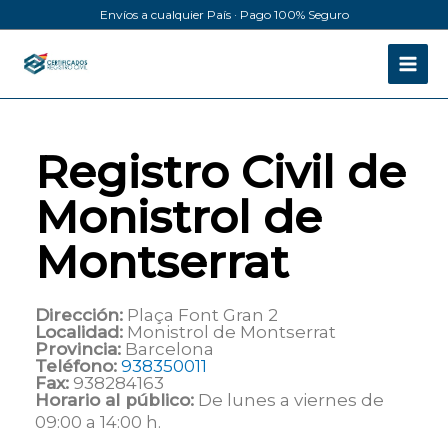
Ir
Envíos a cualquier País · Pago 100% Seguro
al
contenido
Registro Civil de
Monistrol de
Montserrat
Dirección:
Plaça Font Gran 2
Localidad:
Monistrol de Montserrat
Provincia:
Barcelona
Teléfono:
938350011
Fax:
938284163
Horario al público:
De lunes a viernes de
09:00 a 14:00 h.