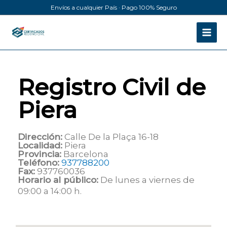
Ir
Envíos a cualquier País · Pago 100% Seguro
al
contenido
Registro Civil de
Piera
Dirección:
Calle De la Plaça 16-18
Localidad:
Piera
Provincia:
Barcelona
Teléfono:
937788200
Fax:
937760036
Horario al público:
De lunes a viernes de
09:00 a 14:00 h.