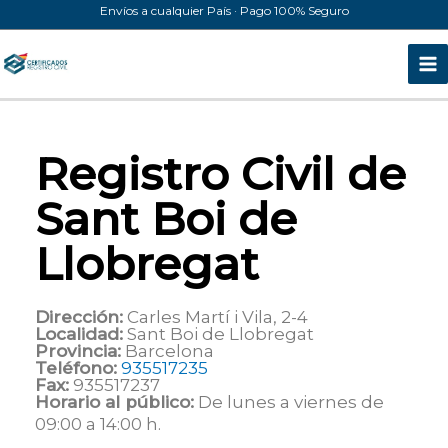
Ir
Envíos a cualquier País · Pago 100% Seguro
al
contenido
Registro Civil de
Sant Boi de
Llobregat
Dirección:
Carles Martí i Vila, 2-4
Localidad:
Sant Boi de Llobregat
Provincia:
Barcelona
Teléfono:
935517235
Fax:
935517237
Horario al público:
De lunes a viernes de
09:00 a 14:00 h.