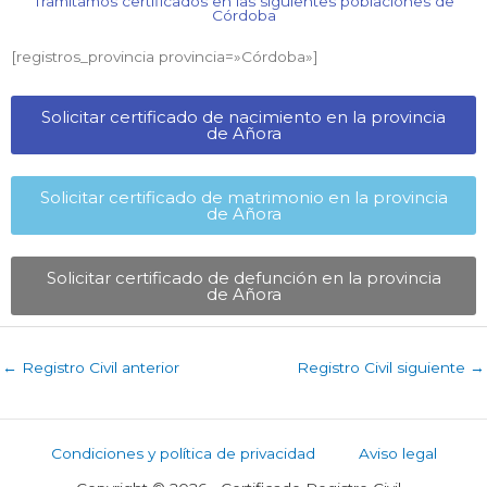
Tramitamos certificados en las siguientes poblaciones de
Córdoba​
[registros_provincia provincia=»Córdoba​»]
Solicitar certificado de nacimiento en la provincia
de Añora​
Solicitar certificado de matrimonio en la provincia
de Añora​
Solicitar certificado de defunción en la provincia
de Añora​
←
Registro Civil anterior
Registro Civil siguiente
→
Condiciones y política de privacidad
Aviso legal