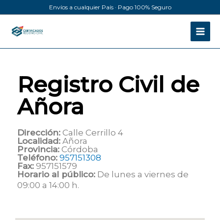
Ir
Envíos a cualquier País · Pago 100% Seguro
al
contenido
Registro Civil de
Añora
Dirección:
Calle Cerrillo 4
Localidad:
Añora
Provincia:
Córdoba
Teléfono:
957151308
Fax:
957151579
Horario al público:
De lunes a viernes de
09:00 a 14:00 h.