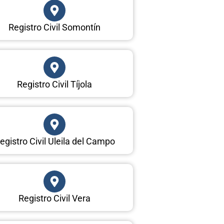
Registro Civil Somontín
Registro Civil Tíjola
egistro Civil Uleila del Campo
Registro Civil Vera