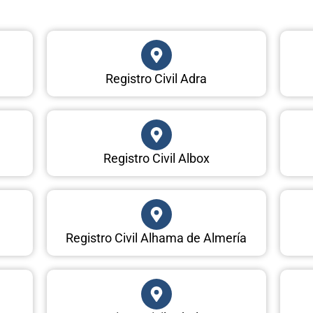
Registro Civil Adra
Registro Civil Albox
Registro Civil Alhama de Almería