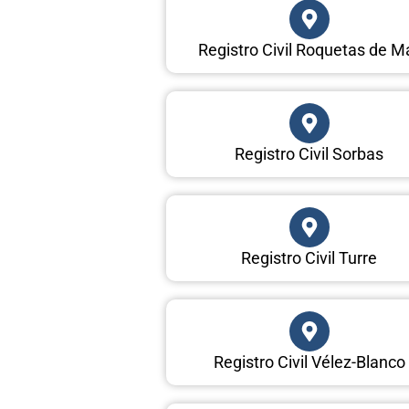
Registro Civil Roquetas de M
Registro Civil Sorbas
Registro Civil Turre
Registro Civil Vélez-Blanco