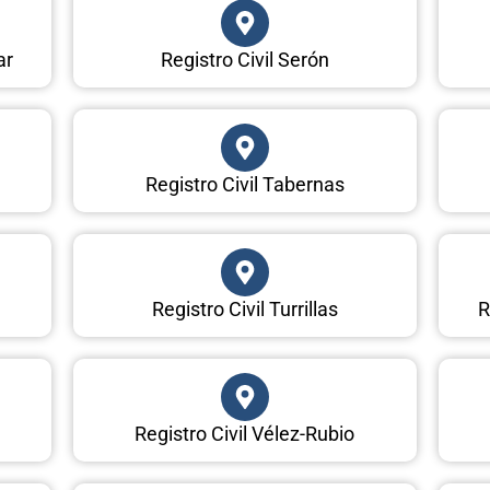
ar
Registro Civil Serón
Registro Civil Tabernas
Registro Civil Turrillas
R
Registro Civil Vélez-Rubio