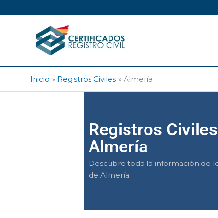
Ir
al
contenido
Inicio
Registros Civiles
Almería
Registros Civiles
Almería
Descubre toda la información de los 
de Almería