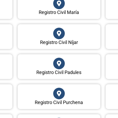
Registro Civil María
Registro Civil Níjar
Registro Civil Padules
Registro Civil Purchena