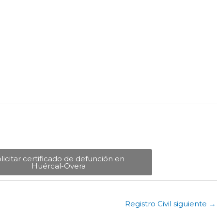
licitar certificado de defunción en
Huércal-Overa​
Registro Civil siguiente
→