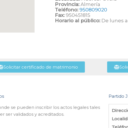
Provincia:
Almería
Teléfono:
950809020
Fax:
950451815
Horario al público:
De lunes a 
Solicitar certificado de matrimonio
Soli
os
Partido J
onde se pueden inscribir los actos legales tales
Direcci
 ser validados y acreditados.
Localid
Teléfo