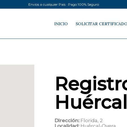
Envíos a cualquier País · Pago 100% Seguro
INICIO
SOLICITAR CERTIFICAD
Registro
Huércal
Dirección:
Florida, 2
Localidad:
Huércal-Overa