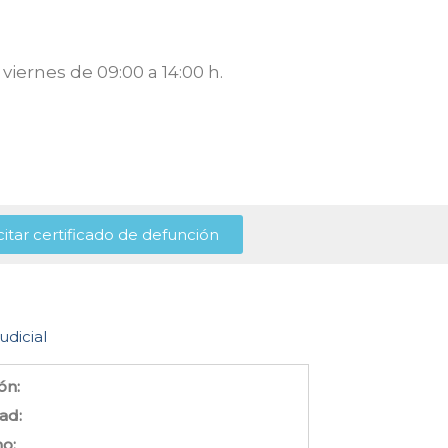
viernes de 09:00 a 14:00 h.
citar certificado de defunción
udicial
ón:
ad:
no: