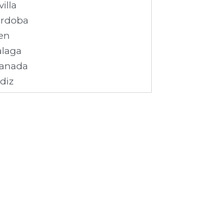
villa
rdoba
en
laga
anada
diz