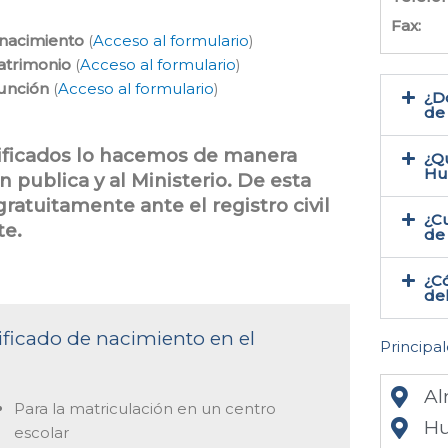
Fax:
 nacimiento
(
Acceso al formulario
)
atrimonio
(
Acceso al formulario
)
función
(
Acceso al formulario
)
¿Do
de
tificados lo hacemos de manera
¿Qu
Hu
 publica y al Ministerio. De esta
ratuitamente ante el registro civil
¿Cu
e.
de
¿Có
del
tificado de nacimiento en el
Principal
Al
Para la matriculación en un centro
Hu
escolar