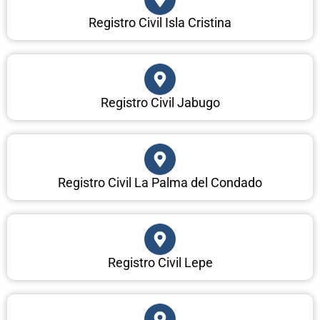
Registro Civil Isla Cristina
Registro Civil Jabugo
Registro Civil La Palma del Condado
Registro Civil Lepe