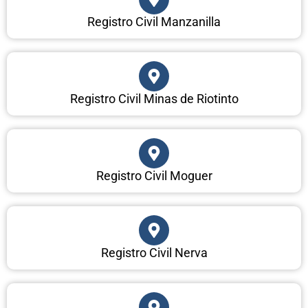
Registro Civil Manzanilla
Registro Civil Minas de Riotinto
Registro Civil Moguer
Registro Civil Nerva