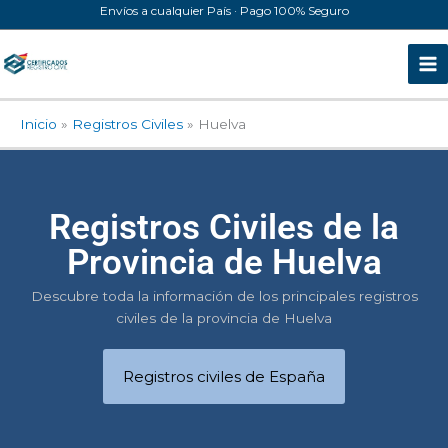
Ir
Envíos a cualquier País · Pago 100% Seguro
al
contenido
Inicio
Registros Civiles
Huelva
Registros Civiles de la
Provincia de Huelva
Descubre toda la información de los principales registros
civiles de la provincia de Huelva
Registros civiles de España