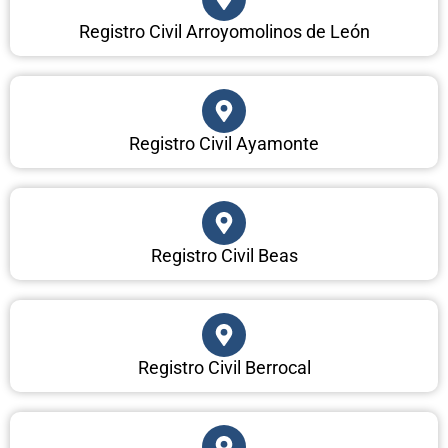
Registro Civil Arroyomolinos de León
Registro Civil Ayamonte
Registro Civil Beas
Registro Civil Berrocal