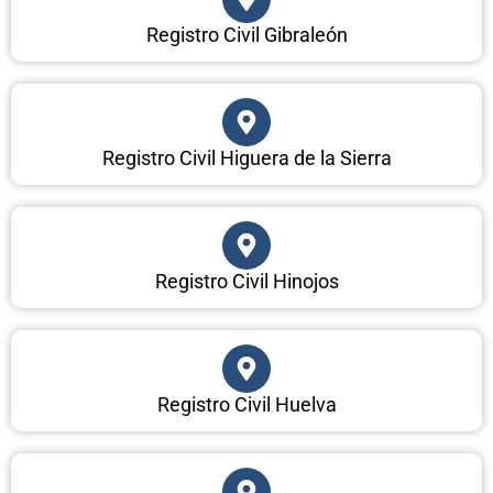
Registro Civil Gibraleón
Registro Civil Higuera de la Sierra
Registro Civil Hinojos
Registro Civil Huelva