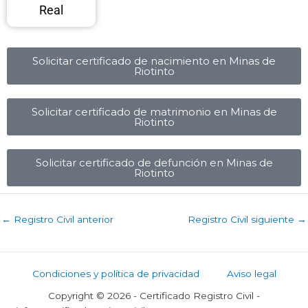
Real
Solicitar certificado de nacimiento en Minas de
Riotinto​
Solicitar certificado de matrimonio en Minas de
Riotinto​
Solicitar certificado de defunción en Minas de
Riotinto​
←
Registro Civil anterior
Registro Civil siguiente
→
Condiciones y política de privacidad
Aviso legal
Copyright © 2026 - Certificado Registro Civil -