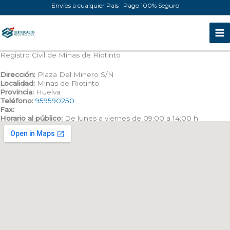
Ir
Envíos a cualquier País · Pago 100% Seguro
al
contenido
Registro Civil de Minas de Riotinto
Dirección:
Plaza Del Minero S/N
Localidad:
Minas de Riotinto
Provincia:
Huelva
Teléfono:
959590250
Fax:
Horario al público:
De lunes a viernes de 09:00 a 14:00 h.