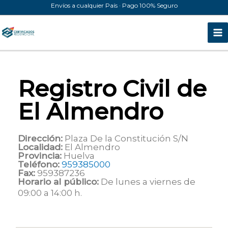
Ir
Envíos a cualquier País · Pago 100% Seguro
al
contenido
Registro Civil de
El Almendro
Dirección:
Plaza De la Constitución S/N
Localidad:
El Almendro
Provincia:
Huelva
Teléfono:
959385000
Fax:
959387236
Horario al público:
De lunes a viernes de
09:00 a 14:00 h.