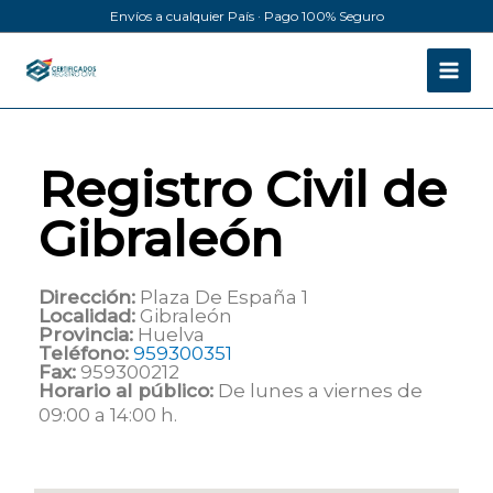
Ir
Envíos a cualquier País · Pago 100% Seguro
al
contenido
Registro Civil de
Gibraleón
Dirección:
Plaza De España 1
Localidad:
Gibraleón
Provincia:
Huelva
Teléfono:
959300351
Fax:
959300212
Horario al público:
De lunes a viernes de
09:00 a 14:00 h.