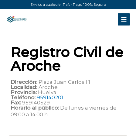
Ir
Envíos a cualquier País · Pago 100% Seguro
al
contenido
Registro Civil de
Aroche
Dirección:
Plaza Juan Carlos I 1
Localidad:
Aroche
Provincia:
Huelva
Teléfono:
959140201
Fax:
959140529
Horario al público:
De lunes a viernes de
09:00 a 14:00 h.