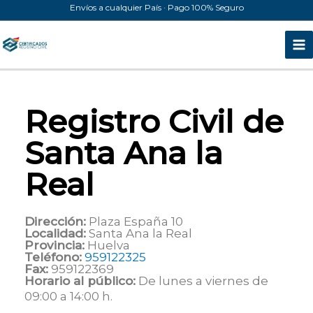
Ir
Envíos a cualquier País · Pago 100% Seguro
al
contenido
Registro Civil de
Santa Ana la
Real
Dirección:
Plaza España 10
Localidad:
Santa Ana la Real
Provincia:
Huelva
Teléfono:
959122325
Fax:
959122369
Horario al público:
De lunes a viernes de
09:00 a 14:00 h.