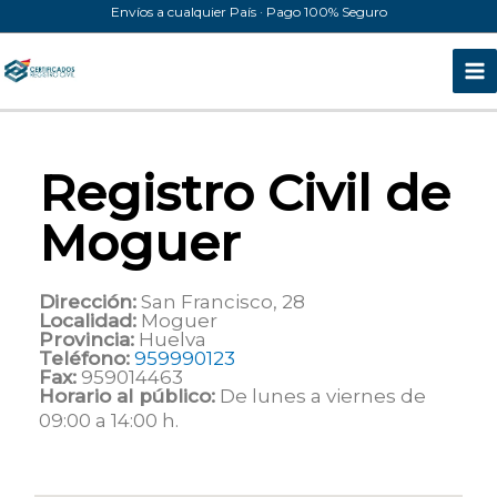
Ir
Envíos a cualquier País · Pago 100% Seguro
al
contenido
Registro Civil de
Moguer
Dirección:
San Francisco, 28
Localidad:
Moguer
Provincia:
Huelva
Teléfono:
959990123
Fax:
959014463
Horario al público:
De lunes a viernes de
09:00 a 14:00 h.