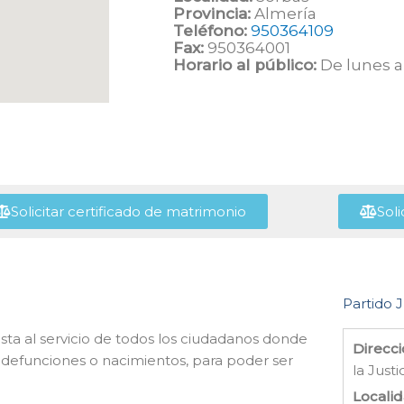
Provincia:
Almería
Teléfono:
950364109
Fax:
950364001
Horario al público:
De lunes a 
Solicitar certificado de matrimonio
Soli
Partido J
sta al servicio de todos los ciudadanos donde
Direcci
, defunciones o nacimientos, para poder ser
la Justi
Localid