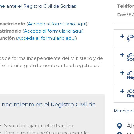
e ante el Registro Civil de Sorbas
Teléfo
Fax:
95
 nacimiento
(
Acceda al formulario aquí
)
atrimonio
(
Acceda al formulario aquí
)
¿Do
función
(
Acceda al formulario aquí
)
?
¿Cu
os de forma independiente del Ministerio y de
So
e trámite gratuitamente ante el registro civil
¿Cu
Reg
¿Có
Reg
 nacimiento en el Registro Civil de
Principal
Al
Si va a trabajar en el extranjero
Para la matriculación en una escuela