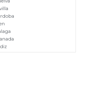
elva
villa
rdoba
en
laga
anada
diz