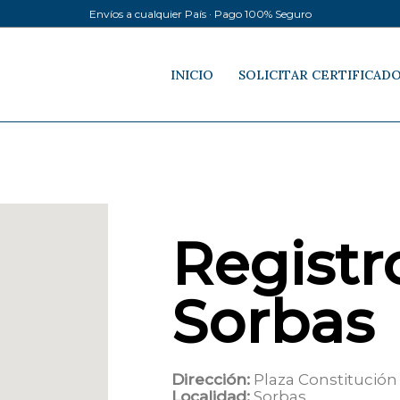
Envíos a cualquier País · Pago 100% Seguro
INICIO
SOLICITAR CERTIFICAD
Registro
Sorbas
Dirección:
Plaza Constitución 
Localidad:
Sorbas