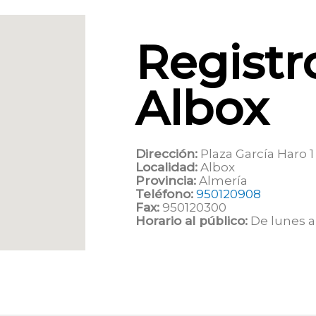
Registro
Albox
Dirección:
Plaza García Haro 1
Localidad:
Albox
Provincia:
Almería
Teléfono:
950120908
Fax:
950120300
Horario al público:
De lunes a 