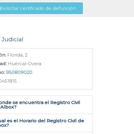
Solicitar certificado de defunción
 Judicial
ón:
Florida, 2
ad:
Huércal-Overa
no:
950809020
0451815
nde se encuentra el Registro Civil
Albox​?
al es el Horario del Registro Civil de
box?