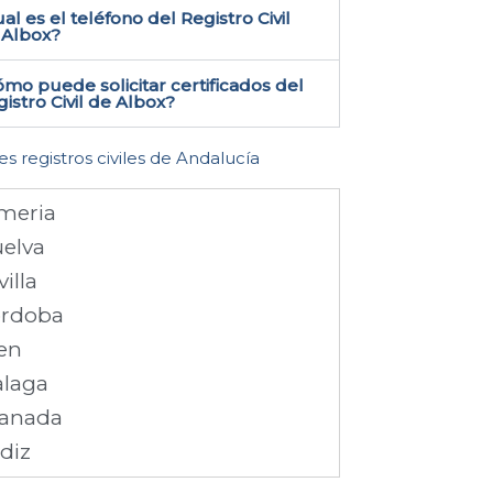
al es el teléfono del Registro Civil
Albox​?
mo puede solicitar certificados del
istro Civil de Albox​?
es registros civiles de Andalucía
meria
elva
villa
rdoba
en
laga
anada
diz