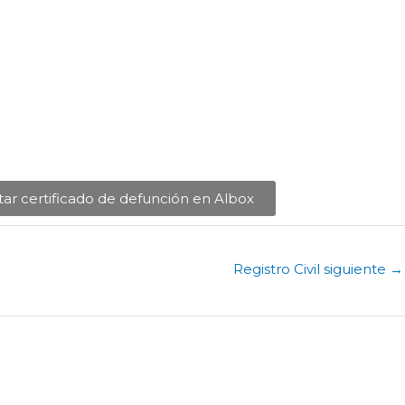
itar certificado de defunción en Albox​
Registro Civil siguiente
→