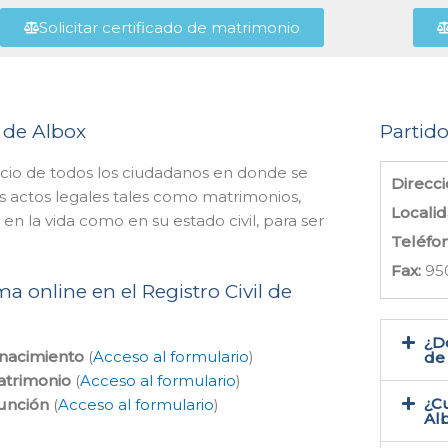
Solicitar certificado de matrimonio
l de Albox
Partido
vicio de todos los ciudadanos en donde se
Direcci
s actos legales tales como matrimonios,
Localid
n la vida como en su estado civil, para ser
Teléfo
Fax:
95
a online en el Registro Civil de
¿Do
 nacimiento
(
Acceso al formulario
)
de 
atrimonio
(
Acceso al formulario
)
¿Cu
función
(
Acceso al formulario
)
Al