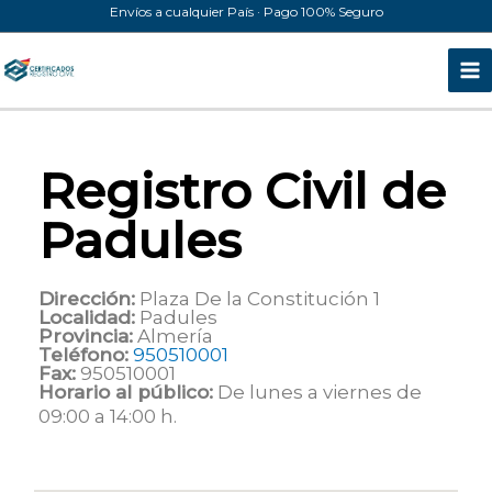
Ir
Envíos a cualquier País · Pago 100% Seguro
al
contenido
Registro Civil de
Padules
Dirección:
Plaza De la Constitución 1
Localidad:
Padules
Provincia:
Almería
Teléfono:
950510001
Fax:
950510001
Horario al público:
De lunes a viernes de
09:00 a 14:00 h.