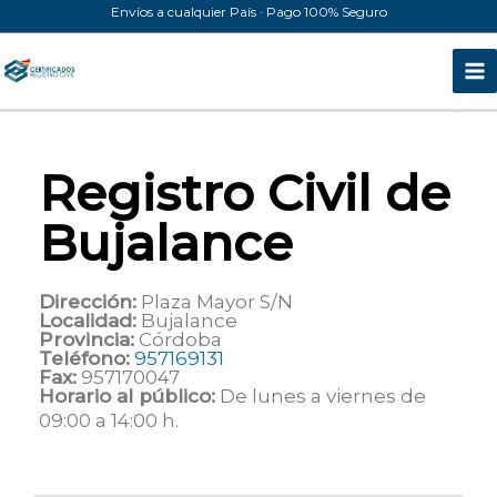
Ir
Envíos a cualquier País · Pago 100% Seguro
al
contenido
Registro Civil de
Bujalance
Dirección:
Plaza Mayor S/N
Localidad:
Bujalance
Provincia:
Córdoba
Teléfono:
957169131
Fax:
957170047
Horario al público:
De lunes a viernes de
09:00 a 14:00 h.