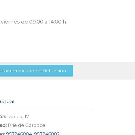
viernes de 09:00 a 14:00 h.
citar certificado de defunción
udicial
ón:
Ronda, 17
ad:
Prie de Córdoba
no:
957246004, 957246002