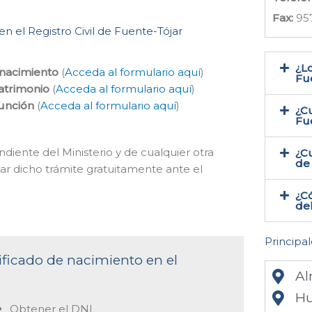
Fax:
95
en el Registro Civil de Fuente-Tójar
¿Lo
 nacimiento
(
Acceda al formulario aquí
)
Fue
atrimonio
(
Acceda al formulario aquí
)
función
(
Acceda al formulario aquí
)
¿Cu
Fu
ndiente del Ministerio y de cualquier otra
¿Cu
de 
ar dicho trámite gratuitamente ante el
¿Có
del
Principal
tificado de nacimiento en el
Al
Hu
Obtener el DNI