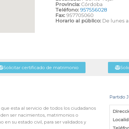
Provincia:
Córdoba
Teléfono:
957556028
Fax:
957705060
Horario al público:
De lunes a 
Solicitar certificado de matrimonio
Soli
Partido J
 que esta al servicio de todos los ciudadanos
Direcci
eden ser nacimientos, matrimonios o
Localid
en su estado civil, para ser validados y
Teléfo