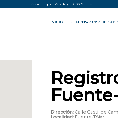
Envíos a cualquier País · Pago 100% Seguro
INICIO
SOLICITAR CERTIFICAD
Registro
Fuente-
Dirección:
Calle Castil de Ca
Localidad:
Fuente-Tójar