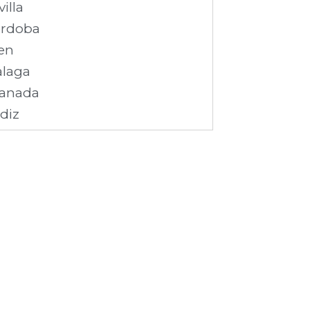
villa
rdoba
en
laga
anada
diz