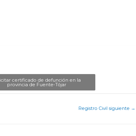
icitar certificado de defunción en la
provincia de Fuente-Tójar​
Registro Civil siguiente
→