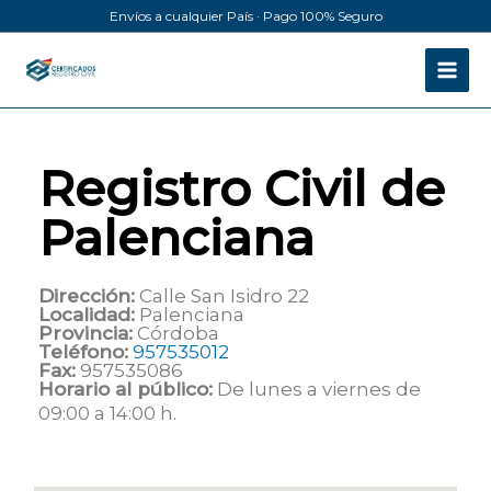
Ir
Envíos a cualquier País · Pago 100% Seguro
al
contenido
Registro Civil de
Palenciana
Dirección:
Calle San Isidro 22
Localidad:
Palenciana
Provincia:
Córdoba
Teléfono:
957535012
Fax:
957535086
Horario al público:
De lunes a viernes de
09:00 a 14:00 h.