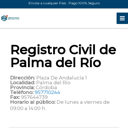
Ir
Envíos a cualquier País · Pago 100% Seguro
al
contenido
Registro Civil de
Palma del Río
Dirección:
Plaza De Andalucía 1
Localidad:
Palma del Río
Provincia:
Córdoba
Teléfono:
957710244
Fax:
957644739
Horario al público:
De lunes a viernes de
09:00 a 14:00 h.