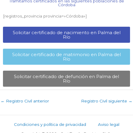
Tramitamos certificados en las siguientes poblaciones de
Córdoba​
[registros_provincia provincia=»Córdoba​»]
Solicitar certificado de nacimiento en Palma del
Río​
Solicitar certificado de matrimonio en Palma del
Río​
Solicitar certificado de defunción en Palma del
Río​
←
Registro Civil anterior
Registro Civil siguiente
→
Condiciones y política de privacidad
Aviso legal