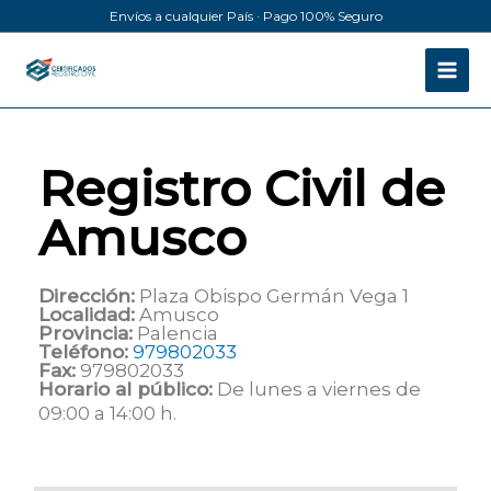
Ir
Envíos a cualquier País · Pago 100% Seguro
al
contenido
Registro Civil de
Amusco
Dirección:
Plaza Obispo Germán Vega 1
Localidad:
Amusco
Provincia:
Palencia
Teléfono:
979802033
Fax:
979802033
Horario al público:
De lunes a viernes de
09:00 a 14:00 h.