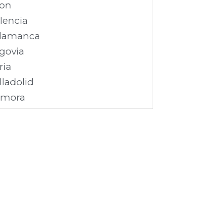
on
lencia
lamanca
govia
ria
lladolid
amora