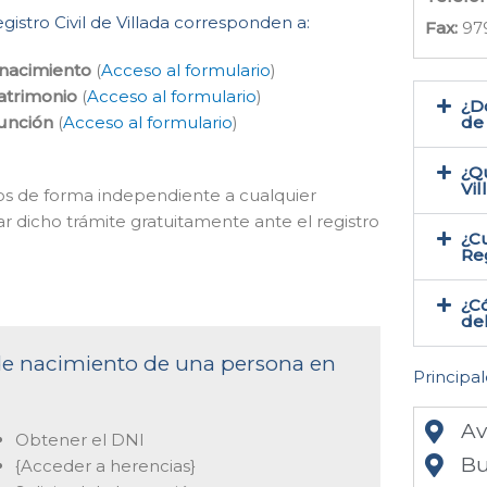
gistro Civil de Villada corresponden a:
Fax:
97
 nacimiento
(
Acceso al formulario
)
atrimonio
(
Acceso al formulario
)
¿Do
función
(
Acceso al formulario
)
de 
¿Qu
Vil
mos de forma independiente a cualquier
ar dicho trámite gratuitamente ante el registro
¿Cu
Reg
¿Có
del
 de nacimiento de una persona en
Principal
Av
Obtener el DNI
Bu
{Acceder a herencias}