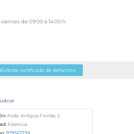
viernes de 09:00 a 14:00 h.
Solicitar certificado de defunción
udicial
ón:
Avda. Antigua Florida, 2
ad:
Palencia
no:
979167739