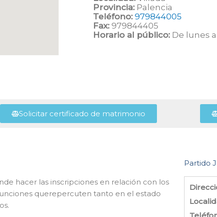
Provincia:
Palencia
Teléfono:
979844005
Fax:
979844405
Horario al público:
De lunes a 
Solicitar certificado de matrimonio
Partido J
nde hacer las inscripciones en relación con los
Direcci
funciones querepercuten tanto en el estado
Localid
os.
Teléfo