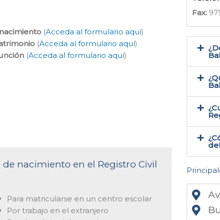
Fax:
97
 nacimiento
(
Acceda al formulario aquí
)
atrimonio
(
Acceda al formulario aquí
)
¿Do
función
(
Acceda al formulario aquí
)
Bal
¿Qu
Ba
¿Cu
Reg
¿Có
del
 de nacimiento en el Registro Civil
Principal
Av
Para matricularse en un centro escolar
Bu
Por trabajo en el extranjero