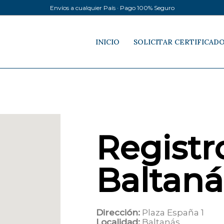
Envíos a cualquier País · Pago 100% Seguro
INICIO
SOLICITAR CERTIFICAD
Registro
Baltaná
Dirección:
Plaza España 1
Localidad:
Baltanás