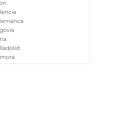
on
lencia
lamanca
govia
ria
lladolid
amora