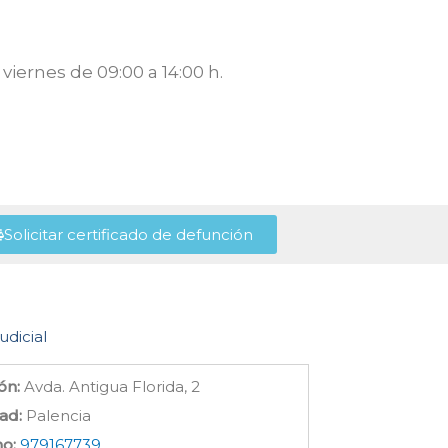
viernes de 09:00 a 14:00 h.
Solicitar certificado de defunción
udicial
ón:
Avda. Antigua Florida, 2
ad:
Palencia
no:
979167739