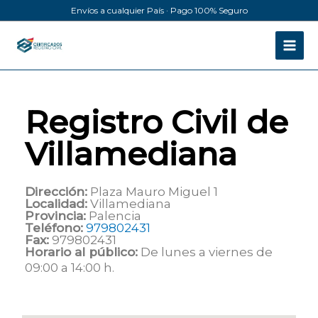
Ir
Envíos a cualquier País · Pago 100% Seguro
al
contenido
Registro Civil de
Villamediana
Dirección:
Plaza Mauro Miguel 1
Localidad:
Villamediana
Provincia:
Palencia
Teléfono:
979802431
Fax:
979802431
Horario al público:
De lunes a viernes de
09:00 a 14:00 h.