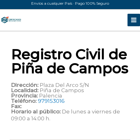
Ir
Envíos a cualquier País · Pago 100% Seguro
al
contenido
Registro Civil de
Piña de Campos
Dirección:
Plaza Del Arco S/N
Localidad:
Piña de Campos
Provincia:
Palencia
Teléfono:
979153016
Fax:
Horario al público:
De lunes a viernes de
09:00 a 14:00 h.