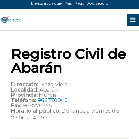
Ir
Envíos a cualquier País · Pago 100% Seguro
al
contenido
Registro Civil de
Abarán
Dirección:
Plaza Vieja 1
Localidad:
Abarán
Provincia:
Murcia
Teléfono:
968770040
Fax:
968770555
Horario al público:
De lunes a viernes de
09:00 a 14:00 h.