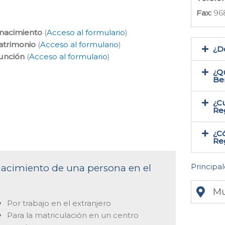
Fax:
96
 nacimiento
(
Acceso al formulario
)
atrimonio
(
Acceso al formulario
)
¿Do
función
(
Acceso al formulario
)
¿Qu
Be
¿Cu
Reg
¿Có
Reg
Principal
 nacimiento de una persona en el
Mu
Por trabajo en el extranjero
Para la matriculación en un centro