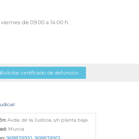
viernes de 09:00 a 14:00 h.
Solicitar certificado de defunción
udicial
ón:
Avda. de la Justicia, s/n planta baja
ad:
Murcia
no:
968839910, 968839901