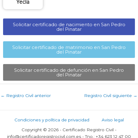
Yecla
Solicitar certificado de nacimiento en San Pedro
del Pinatar​
Solicitar certificado de matrimonio en San Pedro
del Pinatar​
Solicitar certificado de defunción en San Pedro
del Pinatar​
←
Registro Civil anterior
Registro Civil siguiente
→
Condiciones y política de privacidad
Aviso legal
Copyright © 2026 - Certificado Registro Civil -
info@certificadoregistrocivil.com.es - Tno.: +34 623 12 47 00