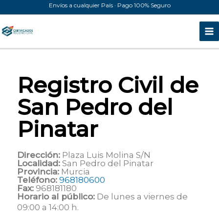
Ir
Envíos a cualquier País · Pago 100% Seguro
al
contenido
Registro Civil de
San Pedro del
Pinatar
Dirección:
Plaza Luis Molina S/N
Localidad:
San Pedro del Pinatar
Provincia:
Murcia
Teléfono:
968180600
Fax:
968181180
Horario al público:
De lunes a viernes de
09:00 a 14:00 h.