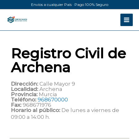
Ir
Envíos a cualquier País · Pago 100% Seguro
al
contenido
Registro Civil de
Archena
Dirección:
Calle Mayor 9
Localidad:
Archena
Provincia:
Murcia
Teléfono:
968670000
Fax:
968671976
Horario al público:
De lunes a viernes de
09:00 a 14:00 h.