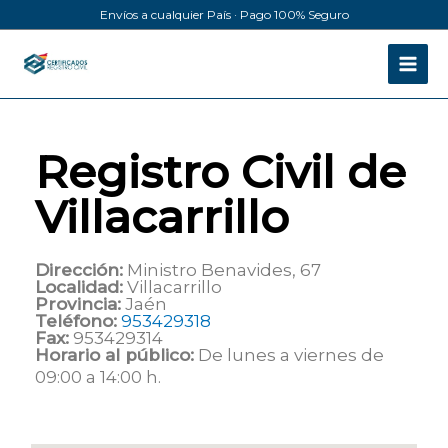
Ir
Envíos a cualquier País · Pago 100% Seguro
al
contenido
Registro Civil de
Villacarrillo
Dirección:
Ministro Benavides, 67
Localidad:
Villacarrillo
Provincia:
Jaén
Teléfono:
953429318
Fax:
953429314
Horario al público:
De lunes a viernes de
09:00 a 14:00 h.