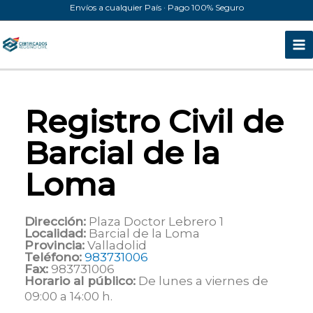
Ir
Envíos a cualquier País · Pago 100% Seguro
al
contenido
Registro Civil de
Barcial de la
Loma
Dirección:
Plaza Doctor Lebrero 1
Localidad:
Barcial de la Loma
Provincia:
Valladolid
Teléfono:
983731006
Fax:
983731006
Horario al público:
De lunes a viernes de
09:00 a 14:00 h.