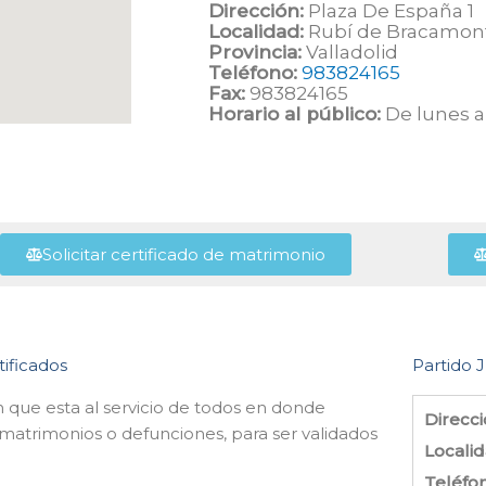
Dirección:
Plaza De España 1
Localidad:
Rubí de Bracamon
Provincia:
Valladolid
Teléfono:
983824165
Fax:
983824165
Horario al público:
De lunes a 
Solicitar certificado de matrimonio
tificados
Partido J
n que esta al servicio de todos en donde
Direcci
 matrimonios o defunciones, para ser validados
Localid
Teléfo