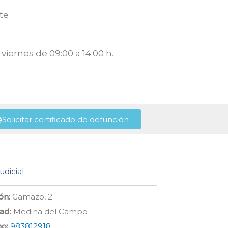
te
viernes de 09:00 a 14:00 h.
Solicitar certificado de defunción
udicial
ón:
Gamazo, 2
ad:
Medina del Campo
no:
983812918