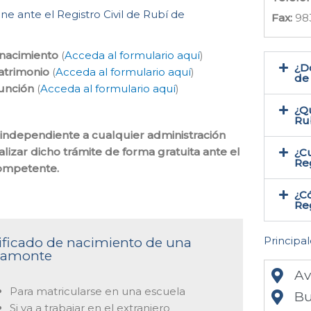
ne ante el Registro Civil de Rubí de
Fax:
98
 nacimiento
(
Acceda al formulario aquí
)
¿Do
atrimonio
(
Acceda al formulario aquí
)
de
función
(
Acceda al formulario aquí
)
¿Qu
Ru
es independiente a cualquier administración
lizar dicho trámite de forma gratuita ante el
¿Cu
Reg
competente.
¿Có
Reg
Principal
rtificado de nacimiento de una
acamonte
Av
Para matricularse en una escuela
Bu
Si va a trabajar en el extranjero