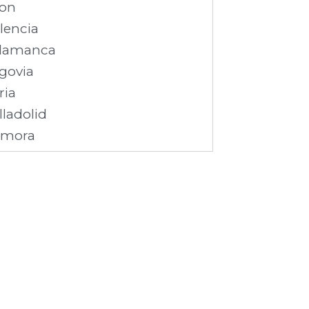
on
lencia
lamanca
govia
ria
lladolid
amora