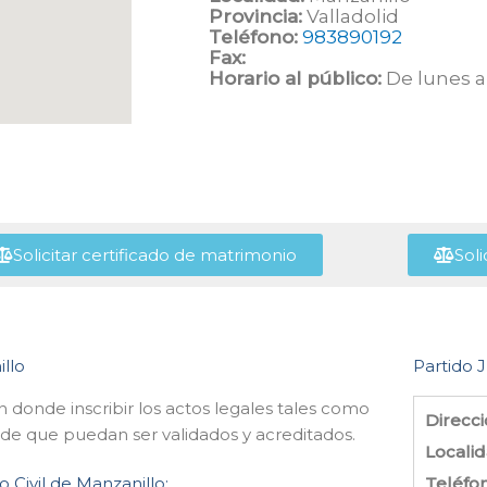
Provincia:
Valladolid
Teléfono:
983890192
Fax:
Horario al público:
De lunes a 
Solicitar certificado de matrimonio
Soli
illo
Partido J
n donde inscribir los actos legales tales como
Direcci
 de que puedan ser validados y acreditados.
Localid
o Civil de Manzanillo:
Teléfo