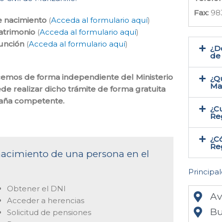
Fax:
98
e nacimiento
(
Acceda al formulario aquí
)
atrimonio
(
Acceda al formulario aquí
)
función
(
Acceda al formulario aquí
)
¿Do
de 
hacemos de forma independiente del Ministerio
¿Qu
Ma
de realizar dicho trámite de forma gratuita
spaña competente.
¿Cu
Reg
¿Có
Reg
 nacimiento de una persona en el
Principal
Obtener el DNI
Av
Acceder a herencias
Bu
Solicitud de pensiones