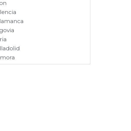
on
lencia
lamanca
govia
ria
lladolid
amora