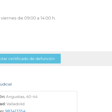
viernes de 09:00 a 14:00 h.
citar certificado de defunción
udicial
ón:
Angustias, 40-44
ad:
Valladolid
no:
983413354