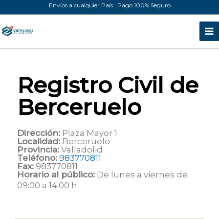
Ir
Envíos a cualquier País · Pago 100% Seguro
al
contenido
Registro Civil de
Berceruelo
Dirección:
Plaza Mayor 1
Localidad:
Berceruelo
Provincia:
Valladolid
Teléfono:
983770811
Fax:
983770811
Horario al público:
De lunes a viernes de
09:00 a 14:00 h.