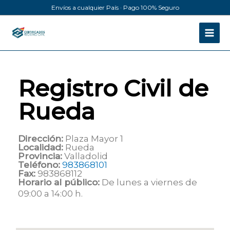
Ir
Envíos a cualquier País · Pago 100% Seguro
al
contenido
Registro Civil de
Rueda
Dirección:
Plaza Mayor 1
Localidad:
Rueda
Provincia:
Valladolid
Teléfono:
983868101
Fax:
983868112
Horario al público:
De lunes a viernes de
09:00 a 14:00 h.