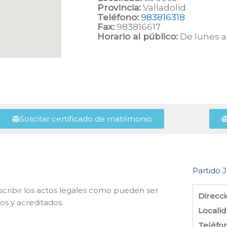
Provincia:
Valladolid
Teléfono:
983816318
Fax:
983816617
Horario al público:
De lunes a 
Solicitar certificado de matrimonio
Partido J
nscribir los actos legales como pueden ser
Direcci
os y acreditados.
Localid
Teléfo