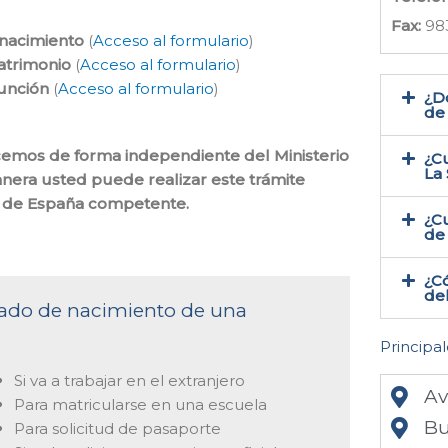
Fax:
98
 nacimiento
(
Acceso al formulario
)
atrimonio
(
Acceso al formulario
)
función
(
Acceso al formulario
)
¿Do
de 
hacemos de forma independiente del Ministerio
¿Cu
La
anera usted puede realizar este trámite
il de España competente.
¿Cu
de 
¿Có
del
ficado de nacimiento de una
Principal
Si va a trabajar en el extranjero
Av
Para matricularse en una escuela
Bu
Para solicitud de pasaporte