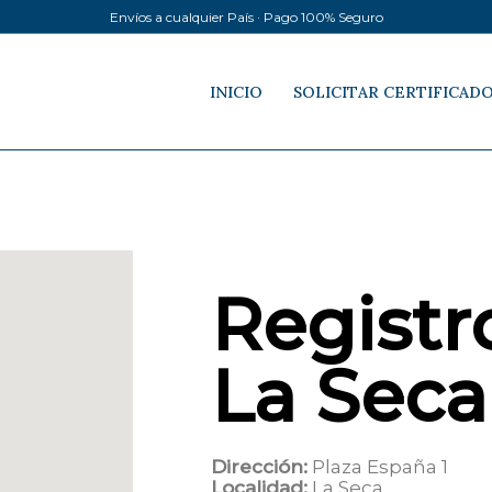
Envíos a cualquier País · Pago 100% Seguro
INICIO
SOLICITAR CERTIFICAD
Registro
La Seca
Dirección:
Plaza España 1
Localidad:
La Seca