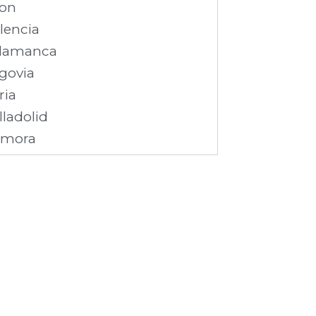
on
lencia
lamanca
govia
ria
lladolid
amora