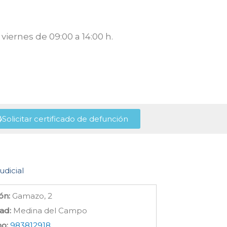
viernes de 09:00 a 14:00 h.
Solicitar certificado de defunción
udicial
ón:
Gamazo, 2
ad:
Medina del Campo
no:
983812918