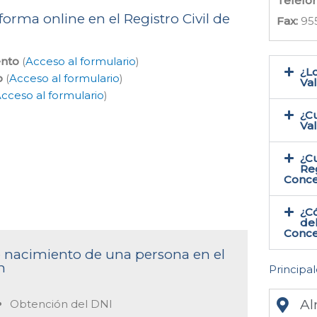
Teléfo
forma online en el Registro Civil de
Fax:
95
ento
(
Acceso al formulario
)
¿Lo
o
(
Acceso al formulario
)
Val
cceso al formulario
)
¿Cu
Va
¿Cu
Reg
Conce
¿Có
del
Conce
de nacimiento de una persona en el
n
Principal
Al
Obtención del DNI