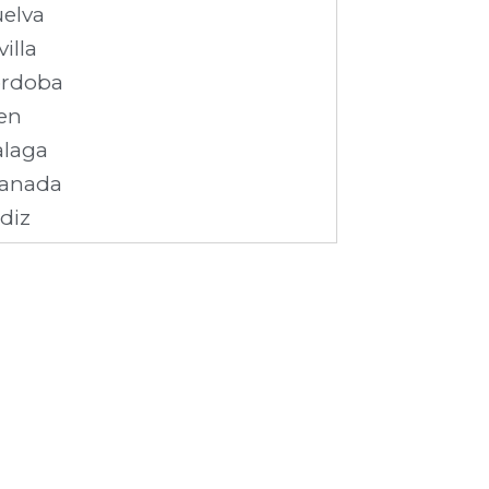
elva
villa
rdoba
en
laga
anada
diz