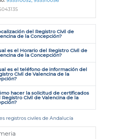
no:
955510052, 955510056
5043135
calización del Registro Civil de
encina de la Concepción​?
al es el Horario del Registro Civil de
lencina de la Concepción?
al es el teléfono de información del
istro Civil de Valencina de la
pción​?
mo hacer la solicitud de certificados
 Registro Civil de Valencina de la
pción​?
es registros civiles de Andalucía
meria