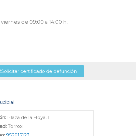
viernes de 09:00 a 14:00 h.
Solicitar certificado de defunción
udicial
ón:
Plaza de la Hoya, 1
ad:
Torrox
no:
952915123