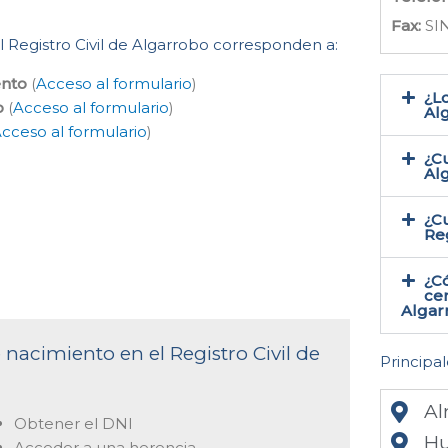
Fax:
SI
el Registro Civil de Algarrobo corresponden a:
ento
(
Acceso al formulario
)
¿Lo
o
(
Acceso al formulario
)
Al
cceso al formulario
)
¿Cu
Al
¿Cu
Reg
¿C
cer
Algar
 nacimiento en el Registro Civil de
Principal
Al
Obtener el DNI
Hu
Acceder a una herencia