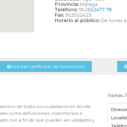
Provincia:
Málaga
Teléfono:
952
552477 78
Fax:
952552423
Horario al público:
De lunes a 
Solicitar certificado de matrimonio
Partido J
l servicio de todos los ciudadanos en donde
Direcci
s tales como defunciones, matrimonios o
Localid
do civil, a fin de que puedan ser validados y
Teléfo