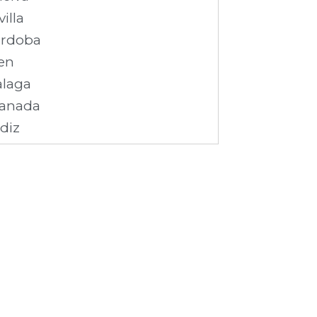
villa
rdoba
en
laga
anada
diz