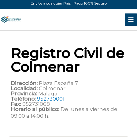
Ir
Envíos a cualquier País · Pago 100% Seguro
al
contenido
Registro Civil de
Colmenar
Dirección:
Plaza España 7
Localidad:
Colmenar
Provincia:
Málaga
Teléfono:
952730001
Fax:
952731068
Horario al público:
De lunes a viernes de
09:00 a 14:00 h.