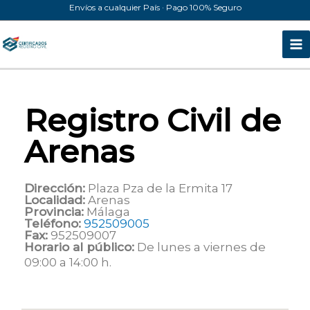
Ir
Envíos a cualquier País · Pago 100% Seguro
al
contenido
Registro Civil de
Arenas
Dirección:
Plaza Pza de la Ermita 17
Localidad:
Arenas
Provincia:
Málaga
Teléfono:
952509005
Fax:
952509007
Horario al público:
De lunes a viernes de
09:00 a 14:00 h.