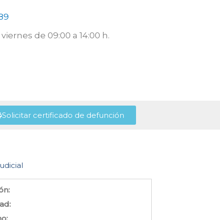
89
viernes de 09:00 a 14:00 h.
Solicitar certificado de defunción
udicial
ón:
ad:
no: