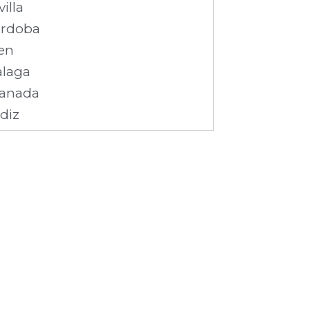
villa
rdoba
en
laga
anada
diz