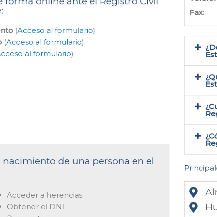
 forma online ante el Registro Civil
:
Fax:
ento
(
Acceso al formulario
)
o
(
Acceso al formulario
)
¿Do
cceso al formulario
)
Es
¿Qu
Es
¿Cu
Reg
¿Có
Reg
de nacimiento de una persona en el
Principal
Al
Acceder a herencias
Hu
Obtener el DNI