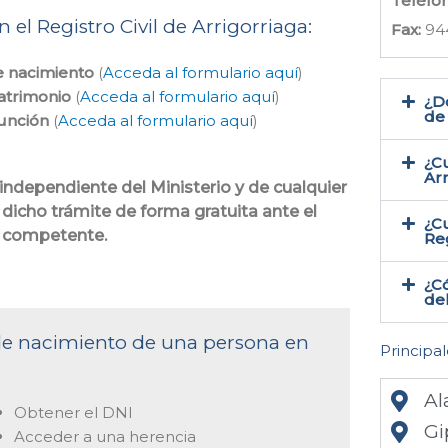
Teléfo
 el Registro Civil de Arrigorriaga:
Fax:
94
e nacimiento
(
Acceda al formulario aquí
)
atrimonio
(
Acceda al formulario aquí
)
¿Do
de 
función
(
Acceda al formulario aquí
)
¿Cu
Arr
 independiente del Ministerio y de cualquier
 dicho trámite de forma gratuita ante el
¿Cu
a competente.
Reg
¿Có
del
 de nacimiento de una persona en
Principal
Al
Obtener el DNI
Gi
Acceder a una herencia