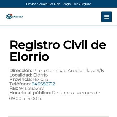
Ir
Envíos a cualquier País · Pago 100% Seguro
al
contenido
Registro Civil de
Elorrio
Dirección:
Plaza Gernikao Arbola Plaza S/N
Localidad:
Elorrio
Provincia:
Bizkaia
Teléfono:
946582712
Fax:
946583287
Horario al público:
De lunes a viernes de
09:00 a 14:00 h.