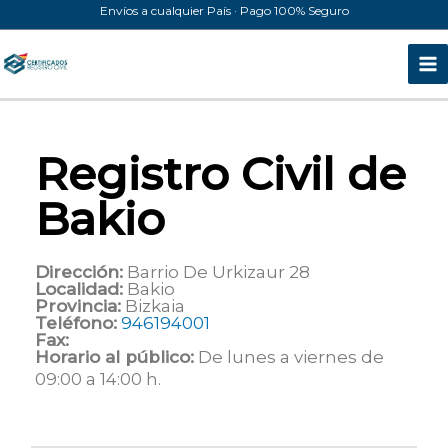
Ir
Envíos a cualquier País · Pago 100% Seguro
al
contenido
Registro Civil de
Bakio
Dirección:
Barrio De Urkizaur 28
Localidad:
Bakio
Provincia:
Bizkaia
Teléfono:
946194001
Fax:
Horario al público:
De lunes a viernes de
09:00 a 14:00 h.