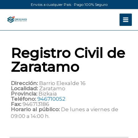
Ir
Envíos a cualquier País · Pago 100% Seguro
al
contenido
Registro Civil de
Zaratamo
Dirección:
Barrio Elexalde 16
Localidad:
Zaratamo
Provincia:
Bizkaia
Teléfono:
946710052
Fax:
946713186
Horario al público:
De lunes a viernes de
09:00 a 14:00 h.