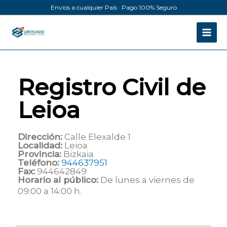
Ir
Envíos a cualquier País · Pago 100% Seguro
al
contenido
Registro Civil de
Leioa
Dirección:
Calle Elexalde 1
Localidad:
Leioa
Provincia:
Bizkaia
Teléfono:
944637951
Fax:
944642849
Horario al público:
De lunes a viernes de
09:00 a 14:00 h.