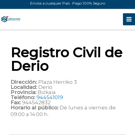
Ir
Envíos a cualquier País · Pago 100% Seguro
al
contenido
Registro Civil de
Derio
Dirección:
Plaza Herriko 3
Localidad:
Derio
Provincia:
Bizkaia
Teléfono:
944541019
Fax:
944542832
Horario al público:
De lunes a viernes de
09:00 a 14:00 h.