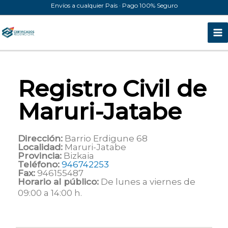
Ir
Envíos a cualquier País · Pago 100% Seguro
al
contenido
Registro Civil de
Maruri-Jatabe
Dirección:
Barrio Erdigune 68
Localidad:
Maruri-Jatabe
Provincia:
Bizkaia
Teléfono:
946742253
Fax:
946155487
Horario al público:
De lunes a viernes de
09:00 a 14:00 h.